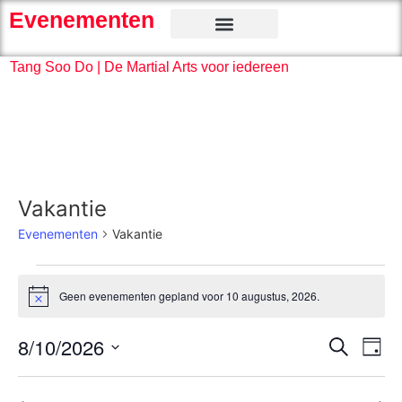
Evenementen
Tang Soo Do | De Martial Arts voor iedereen
Vakantie
Evenementen
Vakantie
Geen evenementen gepland voor 10 augustus, 2026.
Bericht
Even
Ev
8/10/2026
Zoeken
Dag
Selecteer
we
Zoek
een
datum.